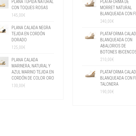
PLANA TUPIDA NATURAL
PLATAFORMA DE
CON TOQUES ROSAS
MORRET NATURAL
BLANQUEADA CON F
145,00
€
240,00
€
PLANA CALADA NEGRA
TEJIDA EN CORDÓN
PLATAFORMA CALA
DORADO
BLANQUEADA CON
ABALORIOS DE
125,00
€
BOTONES IBICENCO
210,00
€
PLANA CALADA
MARINERA, NATURAL Y
AZUL MARINO TEJIDA EN
PLATAFORMA CALA
CORDÓN DE COLOR ORO
BLANQUEADA CON F
TALONERA
130,00
€
190,00
€