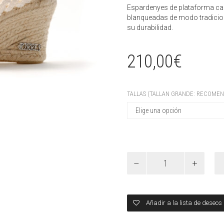
Espardenyes de plataforma cal
blanqueadas de modo tradicion
su durabilidad.
210,00
€
TALLAS (TALLAN GRANDE: RECOMEN
Plataforma
calada
blanqueada
con
abalorios
Añadir a la lista de deseos
de
botones