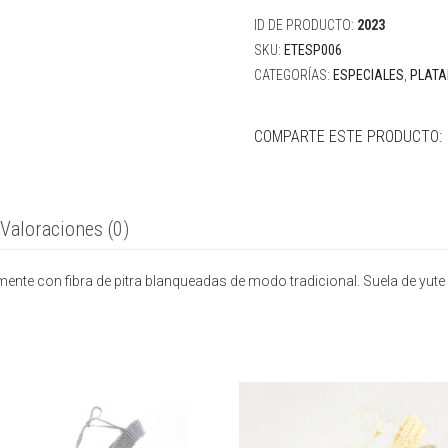
ibicencos
cantidad
ID DE PRODUCTO:
2023
SKU:
ETESP006
CATEGORÍAS:
ESPECIALES
,
PLAT
COMPARTE ESTE PRODUCTO:
Valoraciones (0)
te con fibra de pitra blanqueadas de modo tradicional. Suela de yute